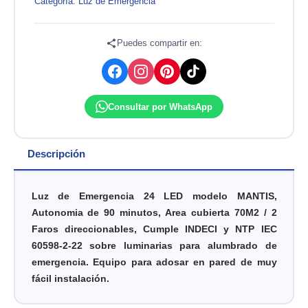
MANTIS
Categoría:
Luz de Emergencia
24
LED
9909.220
Puedes compartir en:
OPALUX
cantidad
Consultar por WhatsApp
Descripción
Luz de Emergencia 24 LED modelo MANTIS,
Autonomia de 90 minutos, Area cubierta 70M2 / 2
Faros direccionables,
Cumple INDECI y NTP IEC
60598-2-22 sobre luminarias para alumbrado de
emergencia. Equipo para adosar en pared de muy
fácil instalación.