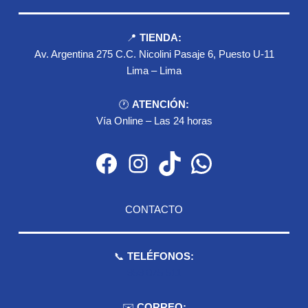
📍
TIENDA:
Av. Argentina 275 C.C. Nicolini Pasaje 6, Puesto U-11
Lima – Lima
🕐
ATENCIÓN:
Vía Online – Las 24 horas
Facebook
Instagram
TikTok
WhatsApp
CONTACTO
📞
TELÉFONOS:
959 075 511
✉️
CORREO: