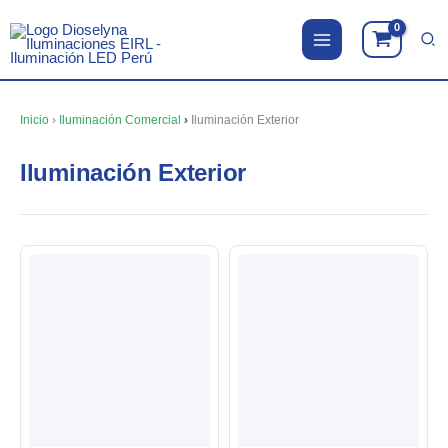
Ir
al
contenido
Inicio
›
Iluminación Comercial
›
Iluminación Exterior
Iluminación Exterior