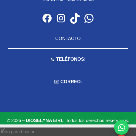
Facebook
Instagram
TikTok
WhatsApp
CONTACTO
📞
TELÉFONOS:
959 075 511
✉️
CORREO:
ventas.dioselyna@gmail.com
cbcbecerra.20@hotmail.com
© 2026 –
DIOSELYNA EIRL
. Todos los derechos reservados.
 Intro para buscar