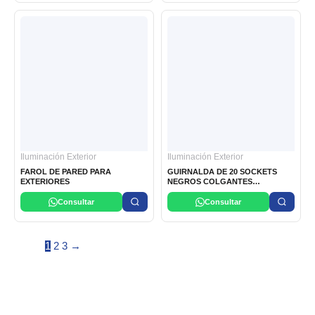
Iluminación Exterior
Iluminación Exterior
FAROL DE PARED PARA
GUIRNALDA DE 20 SOCKETS
EXTERIORES
NEGROS COLGANTES
DECORATIVOS E27 10 METROS
220V OPALUX
Consultar
Consultar
1
2
3
→