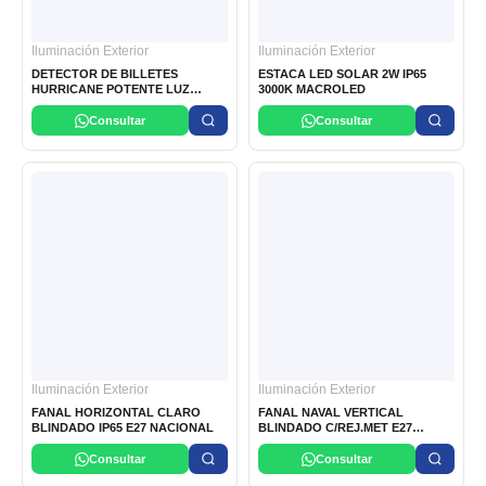
Iluminación Exterior
Iluminación Exterior
DETECTOR DE BILLETES
ESTACA LED SOLAR 2W IP65
HURRICANE POTENTE LUZ
3000K MACROLED
ULTRAVIOLETA (1X4W) 220VAC
60HZ CARCASA ABS DE ALTO
Consultar
Consultar
IMPACTO
Iluminación Exterior
Iluminación Exterior
FANAL HORIZONTAL CLARO
FANAL NAVAL VERTICAL
BLINDADO IP65 E27 NACIONAL
BLINDADO C/REJ.MET E27
NACIONAL
Consultar
Consultar