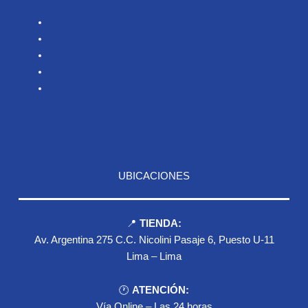
Inicio
Nosotros
Productos
Blog
Contacto
UBICACIONES
📍
TIENDA:
Av. Argentina 275 C.C. Nicolini Pasaje 6, Puesto U-11
Lima – Lima
🕐
ATENCIÓN:
Vía Online – Las 24 horas