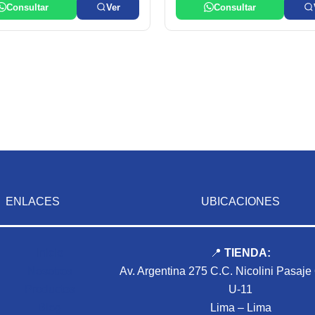
Consultar
Ver
Consultar
ENLACES
UBICACIONES
Inicio
📍
TIENDA:
Nosotros
Av. Argentina 275 C.C. Nicolini Pasaje
Productos
U-11
Blog
Lima – Lima