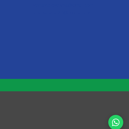
ventas.dioselyna@gmail.com
cbcbecerra.20@hotmail.com