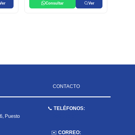
Ver
Consultar
Ver
CONTACTO
📞
TELÉFONOS:
 6, Puesto
959 075 511
✉️
CORREO: