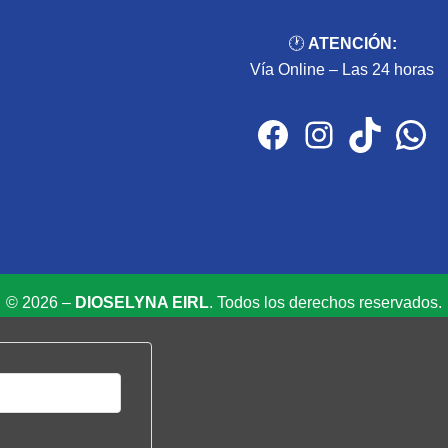
Contacto
🕐
ATENCIÓN:
Vía Online – Las 24 horas
Facebook
Instagram
TikTok
WhatsApp
© 2026 –
DIOSELYNA EIRL
. Todos los derechos reservados.