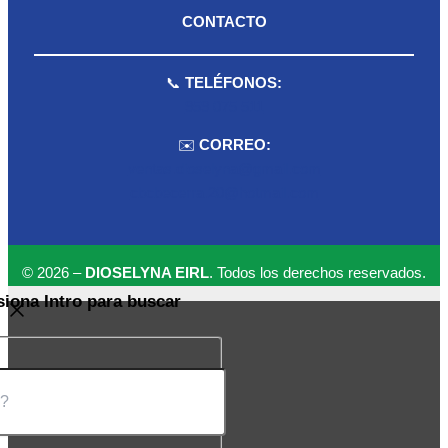
CONTACTO
📞
TELÉFONOS:
959 075 511
✉️
CORREO:
ventas.dioselyna@gmail.com
cbcbecerra.20@hotmail.com
© 2026 –
DIOSELYNA EIRL
. Todos los derechos reservados.
siona Intro para buscar