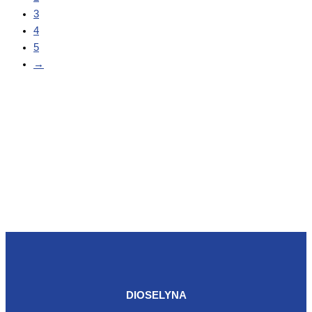
3
4
5
→
DIOSELYNA