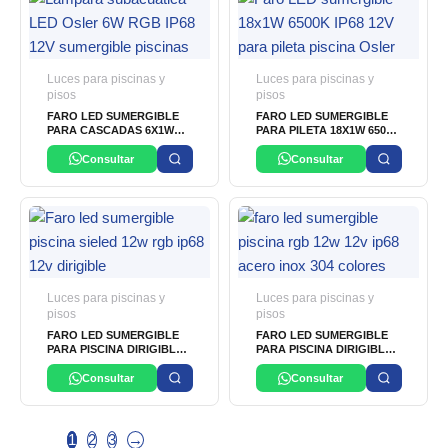
Luces para piscinas y
Luces para piscinas y
pisos
pisos
FARO LED SUMERGIBLE
FARO LED SUMERGIBLE
PARA CASCADAS 6X1W
PARA PILETA 18X1W 6500K
RGB IP68 12V OSLER
IP68 12V OSLER
Consultar
Consultar
Luces para piscinas y
Luces para piscinas y
pisos
pisos
FARO LED SUMERGIBLE
FARO LED SUMERGIBLE
PARA PISCINA DIRIGIBLE
PARA PISCINA DIRIGIBLE
DE 12W RGB SMD IP68 12V
DE 12X1W RGB
SIELED
(COLORES) SMD IP68 12V
Consultar
Consultar
OSLER
1
2
3
→