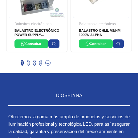
Balastros electrónicos
Balastros electrónicos
BALASTRO ELECTRÓNICO
BALASTRO OHML VS/HM
POWER SUPPLY
1000W ALPHA
OPTOTRONIC OTE- 50/220-
240/700MA LED OSRAM
Consultar
Consultar
1
2
3
4
→
DIOSELYNA
Ofrecemos la gama más amplia de productos y servicios de
iluminación profesional y tecnológica LED, para así asegurar
la calidad, garantía y preservación del medio ambiente en