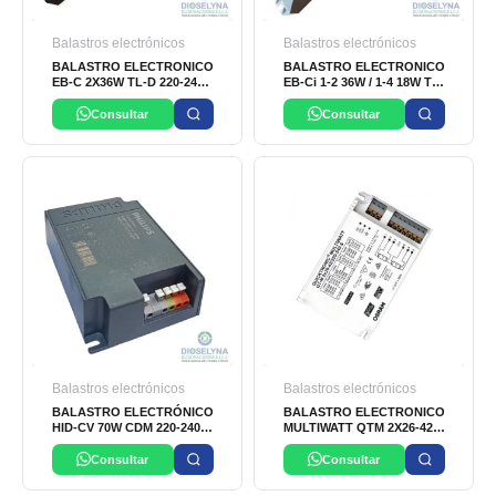
Balastros electrónicos
Balastros electrónicos
BALASTRO ELECTRONICO
BALASTRO ELECTRONICO
EB-C 2X36W TL-D 220-240V
EB-Ci 1-2 36W / 1-4 18W TL-
PHILIPS
D 220-240V PHILIPS
Consultar
Consultar
Balastros electrónicos
Balastros electrónicos
BALASTRO ELECTRÓNICO
BALASTRO ELECTRONICO
HID-CV 70W CDM 220-240V
MULTIWATT QTM 2X26-42W
PHILIPS
220-240V QUICKTRONIC
OSRAM
Consultar
Consultar