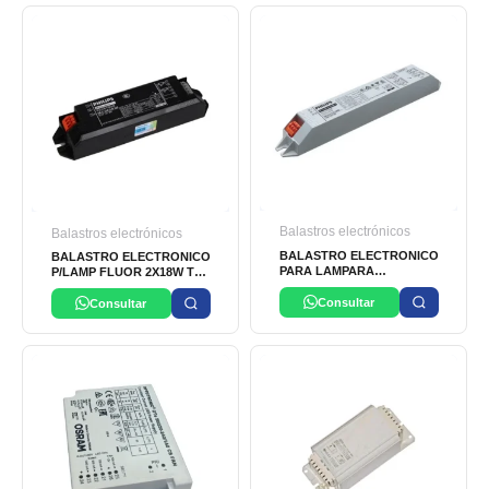
Balastros electrónicos
Balastros electrónicos
BALASTRO ELECTRONICO
BALASTRO ELECTRONICO
PARA LAMPARA
P/LAMP FLUOR 2X18W TL-
FLUORESCENTE 1-2X 14-
D 220-240V 50/60Hz EB-C
28W TL-5 220-240V 50/60HZ
Consultar
PHILIPS
Consultar
EB-CI PHILIPS