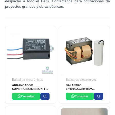
despacho a todo el Perú. Contáctanos para cotizaciones de
proyectos grandes y obras públicas.
Balastros electrónicos
Balastros electrónicos
ARRANCADOR
BALASTRO
SUPERPOSICION(SON-T
77/110/220/380/480V
plus 100 A 400W) (MH/CDM
ADVANCE
70- 400W) INADISA
Consultar
Consultar