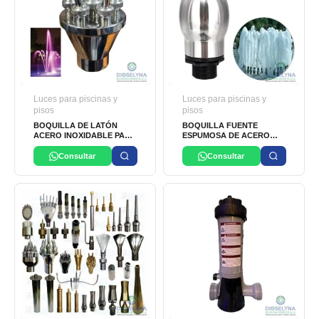
Luces para piscinas y
Luces para piscinas y
pisos
pisos
BOQUILLA DE LATÓN
BOQUILLA FUENTE
ACERO INOXIDABLE PARA
ESPUMOSA DE ACERO
FUENTE
INOXIDABLE
Consultar
Consultar