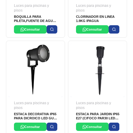
Luces para piscinas y
Luces para piscinas y
pisos
pisos
BOQUILLA PARA
CLORINADOR EN LINEA
PILETA,FUENTE DE AGUA
1.9KG IPAGUA
Y LUCES SUMERGIBLES
Consultar
Consultar
Luces para piscinas y
Luces para piscinas y
pisos
pisos
ESTACA DECORATIVA IP65
ESTACA PARA JARDIN IP65
PARA DICROICO LED GU10
E27 (C/FOCO PAR30 LED)
OSLER
LUMISOL
Consultar
Consultar