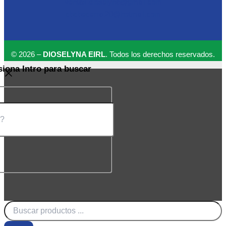
ventas.dioselyna@gmail.com
cbcbecerra.20@hotmail.com
© 2026 –
DIOSELYNA EIRL
. Todos los derechos reservados.
siona Intro para buscar
Búsqueda
de
productos