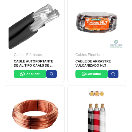
Cables Eléctricos
Cables Eléctricos
CABLE AUTOPORTANTE
CABLE DE ARRASTRE
DE AL.TIPO CAAI.S DE :
VULCANIZADO NLT
3X35 + 2X16 MM2
3X14AWG 500V, X ROLLO,
PRACTICABLE INDECO
Consultar
Consultar