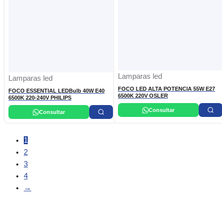
Lamparas led
Lamparas led
FOCO LED ALTA POTENCIA 55W E27
FOCO ESSENTIAL LEDBulb 40W E40
6500K 220V OSLER
6500K 220-240V PHILIPS
Consultar
Consultar
1
2
3
4
→