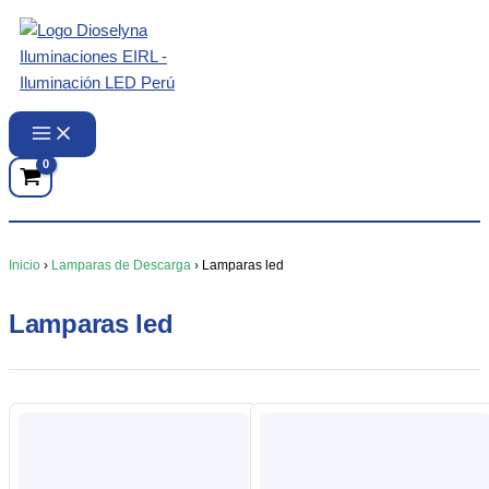
Ir
al
contenido
Inicio
›
Lamparas de Descarga
›
Lamparas led
Lamparas led