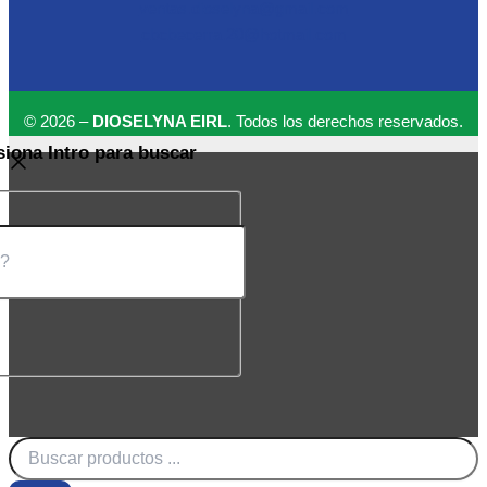
ventas.dioselyna@gmail.com
cbcbecerra.20@hotmail.com
© 2026 –
DIOSELYNA EIRL
. Todos los derechos reservados.
siona Intro para buscar
Búsqueda
de