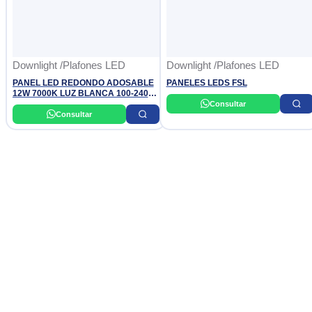
Downlight /Plafones LED
Downlight /Plafones LED
PANEL LED REDONDO ADOSABLE
PANELES LEDS FSL
12W 7000K LUZ BLANCA 100-240V
1080LM OPALUX
Consultar
Consultar