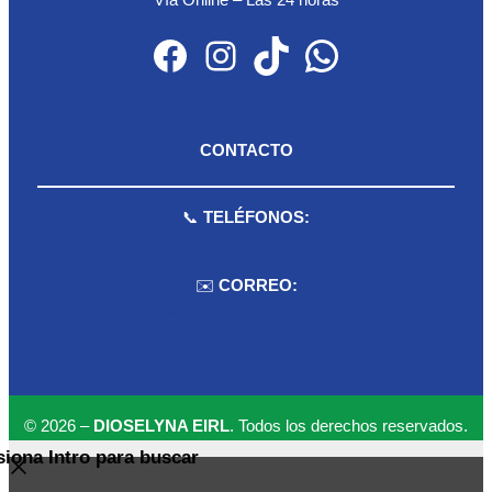
Vía Online – Las 24 horas
Facebook
Instagram
TikTok
WhatsApp
CONTACTO
📞
TELÉFONOS:
959 075 511
✉️
CORREO:
ventas.dioselyna@gmail.com
cbcbecerra.20@hotmail.com
© 2026 –
DIOSELYNA EIRL
. Todos los derechos reservados.
siona Intro para buscar