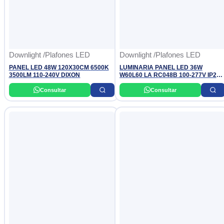
Downlight /Plafones LED
Downlight /Plafones LED
PANEL LED 48W 120X30CM 6500K
LUMINARIA PANEL LED 36W
3500LM 110-240V DIXON
W60L60 LA RC048B 100-277V IP20
6500K (4,000 LUMINES) PHILIPS
Consultar
Consultar