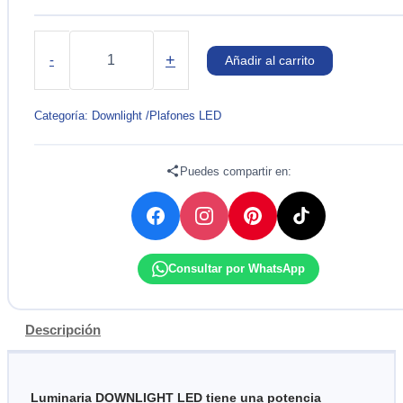
LUMINARIA
DOWNLIGHT
+
-
Añadir al carrito
LED
35W
100-
Categoría:
Downlight /Plafones LED
277V
3000K
IP44
Puedes compartir en:
LEDVANCE
cantidad
Consultar por WhatsApp
Descripción
Luminaria DOWNLIGHT LED tiene una potencia