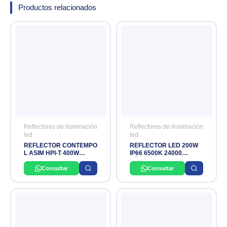
Productos relacionados
Reflectores de iluminación
Reflectores de iluminación
led
led
REFLECTOR CONTEMPO
REFLECTOR LED 200W
L ASIM HPI-T 400W
IP66 6500K 24000
PHILIPS
LÚMINES 175–265VAC
50-60HZ DONILUX
Consultar
Consultar