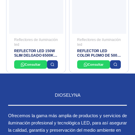
Reflectores de iluminación
Reflectores de iluminación
led
led
REFLECTOR LED 150W
REFLECTOR LED
SLIM DELGADO 6500K
COLOR PLOMO DE 500W
IP65 85-265V OPALUX
LUZ BLANCA IP65 170–
270V EVERLEO
Consultar
Consultar
DIOSELYNA
Ofrecemos la gama más amplia de productos y servicios de
iluminación profesional y tecnológica LED, para así asegurar
la calidad, garantía y preservación del medio ambiente en