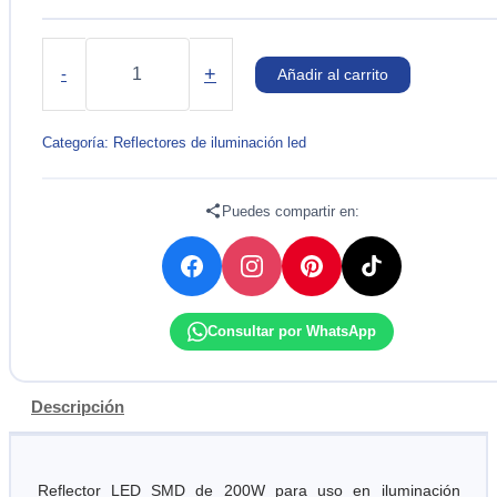
REFLECTOR
LEDS
+
-
Añadir al carrito
SMD
200W
MULTIVOLTAJE
Categoría:
Reflectores de iluminación led
-
OSLER
cantidad
Puedes compartir en:
Consultar por WhatsApp
Descripción
Reflector LED SMD de 200W para uso en iluminación