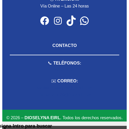
Vía Online – Las 24 horas
Facebook
Instagram
TikTok
WhatsApp
CONTACTO
📞
TELÉFONOS:
959 075 511
✉️
CORREO:
ventas.dioselyna@gmail.com
cbcbecerra.20@hotmail.com
© 2026 –
DIOSELYNA EIRL
. Todos los derechos reservados.
siona Intro para buscar