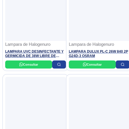
Lampara de Halogenuro
Lampara de Halogenuro
LAMPARA UVC DESINFECTANTE Y
LAMPARA DULUX PL-C 26W 840 2P
GERMICIDA DE 38W LIBRE DE
G24D-3 OSRAM
OZONO C/CONTROL REMOTO Y
BOMBILLA PLL AC110V-220V
Consultar
Consultar
OSLER