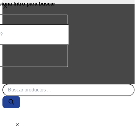
siona Intro para buscar
Búsqueda
de
productos