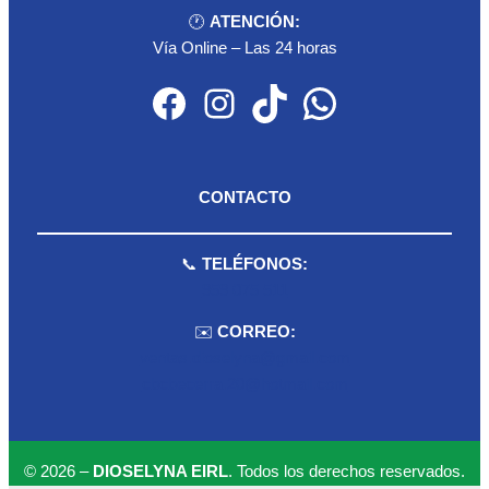
🕐
ATENCIÓN:
Vía Online – Las 24 horas
Facebook
Instagram
TikTok
WhatsApp
CONTACTO
📞
TELÉFONOS:
959 075 511
✉️
CORREO:
ventas.dioselyna@gmail.com
cbcbecerra.20@hotmail.com
© 2026 –
DIOSELYNA EIRL
. Todos los derechos reservados.