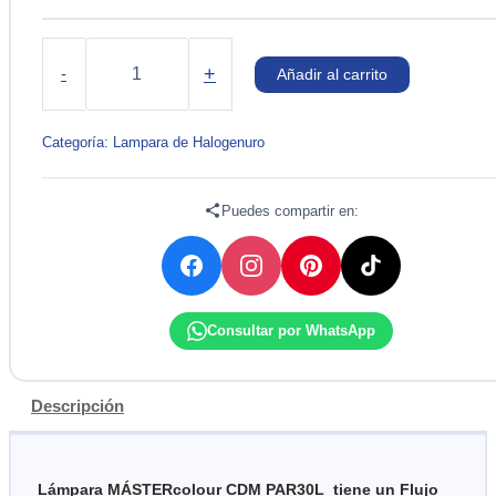
LÁMPARA
MASTERcolour
+
-
Añadir al carrito
CDM-
R
70W/830
Categoría:
Lampara de Halogenuro
E27
PAR30L
PHILIPS.
Puedes compartir en:
cantidad
Consultar por WhatsApp
Descripción
Lámpara MÁSTERcolour CDM PAR30L tiene un Flujo