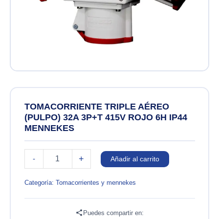
TOMACORRIENTE TRIPLE AÉREO
(PULPO) 32A 3P+T 415V ROJO 6H IP44
MENNEKES
TOMACORRIENTE
+
-
Añadir al carrito
TRIPLE
AÉREO
(PULPO)
Categoría:
Tomacorrientes y mennekes
32A
3P+T
415V
Puedes compartir en: