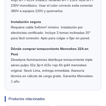
Rojo 6H = 415V trifásico. Amarillo 4H = 230V. Azul 6H =
230V monofásico. Usar el color correcto evita conectar
380V a equipos 220V y quemarlos.
Instalación segura
Requiere cable 5x6mm² mínimo. Instalación por
electricista certificado. Incluye 3 tomas inclinadas 20°
para fácil conexión. Apto para colgar o fijar en pared.
Dónde comprar tomacorriente Mennekes 32A en
Perú
Dioselyna Iluminaciones distribuye tomacorriente triple
aéreo pulpo 32a 3p+t 415v rojo 6h ip44 mennekes
original. Stock Lima, entrega inmediata. Asesoría
técnica en cálculo de carga gratis. Garantía Mennekes
1 año.
Productos relacionados