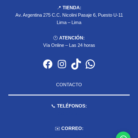
📍
TIENDA:
Av. Argentina 275 C.C. Nicolini Pasaje 6, Puesto U-11
Lima – Lima
🕐
ATENCIÓN:
Vía Online – Las 24 horas
Facebook
Instagram
TikTok
WhatsApp
CONTACTO
📞
TELÉFONOS:
959 075 511
✉️
CORREO:
ventas.dioselyna@gmail.com