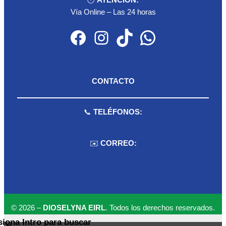
🕐
ATENCIÓN:
Vía Online – Las 24 horas
Facebook
Instagram
TikTok
WhatsApp
CONTACTO
📞
TELÉFONOS:
959 075 511
✉️
CORREO:
ventas.dioselyna@gmail.com
cbcbecerra.20@hotmail.com
© 2026 –
DIOSELYNA EIRL
. Todos los derechos reservados.
siona Intro para buscar