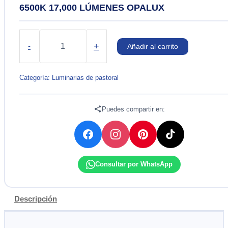
6500K 17,000 LÚMENES OPALUX
LUMINARIA
DE
+
-
Añadir al carrito
ALUMBRADO
PUBLICO
LED
Categoría:
Luminarias de pastoral
200W
6500K
17,000
Puedes compartir en:
LÚMENES
OPALUX
cantidad
Consultar por WhatsApp
Descripción