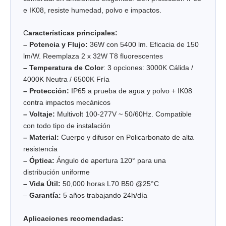
e IK08, resiste humedad, polvo e impactos.
C
aracterísticas principales:
– Potencia y Flujo:
36W con 5400 lm. Eficacia de 150
lm/W. Reemplaza 2 x 32W T8 fluorescentes
– Temperatura de Color
: 3 opciones: 3000K Cálida /
4000K Neutra / 6500K Fría
– Protección:
IP65 a prueba de agua y polvo + IK08
contra impactos mecánicos
– Voltaje:
Multivolt 100-277V ~ 50/60Hz. Compatible
con todo tipo de instalación
– Material:
Cuerpo y difusor en Policarbonato de alta
resistencia
– Óptica:
Ángulo de apertura 120° para una
distribución uniforme
– Vida Útil:
50,000 horas L70 B50 @25°C
–
Garantía:
5 años trabajando 24h/día
Aplicaciones recomendadas: