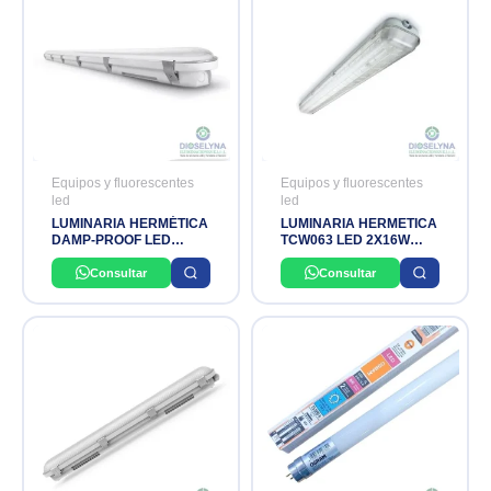
Equipos y fluorescentes
Equipos y fluorescentes
led
led
LUMINARIA HERMÉTICA
LUMINARIA HERMETICA
DAMP-PROOF LED
TCW063 LED 2X16W
58W/865 6960LM
IP65 L1200MM PHILIPS
LEDVANCE
Consultar
Consultar