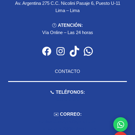
Av. Argentina 275 C.C. Nicolini Pasaje 6, Puesto U-11
Lima – Lima
🕐
ATENCIÓN:
Vía Online – Las 24 horas
Facebook
Instagram
TikTok
WhatsApp
CONTACTO
📞
TELÉFONOS:
959 075 511
✉️
CORREO:
ventas.dioselyna@gmail.com
cbcbecerra.20@hotmail.com