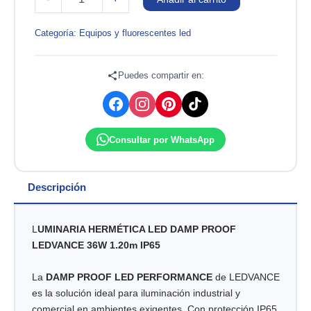
HERMETICA
LED
36W
Categoría:
Equipos y fluorescentes led
100-
277V
6500K
Puedes compartir en:
IP65
L120MM
DAMP-
PROOF
Consultar por WhatsApp
LEDVANCE
cantidad
Descripción
L
UMINARIA HERMÉTICA LED DAMP PROOF
LEDVANCE 36W 1.20m IP65
La
DAMP PROOF LED PERFORMANCE
de LEDVANCE
es la solución ideal para iluminación industrial y
comercial en ambientes exigentes. Con protección IP65