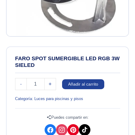
FARO SPOT SUMERGIBLE LED RGB 3W
SIELED
FARO
+
-
Añadir al carrito
SPOT
SUMERGIBLE
LED
Categoría:
Luces para piscinas y pisos
RGB
3W
SIELED
Puedes compartir en:
cantidad