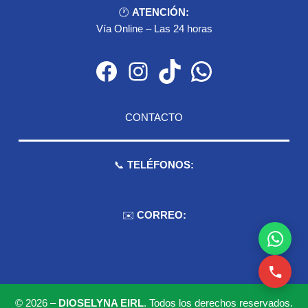
🕐
ATENCIÓN:
Vía Online – Las 24 horas
Facebook
Instagram
TikTok
WhatsApp
CONTACTO
📞
TELÉFONOS:
959 075 511
✉️
CORREO:
ventas.dioselyna@gmail.com
cbcbecerra.20@hotmail.com
© 2026 –
DIOSELYNA EIRL
. Todos los derechos reservados.