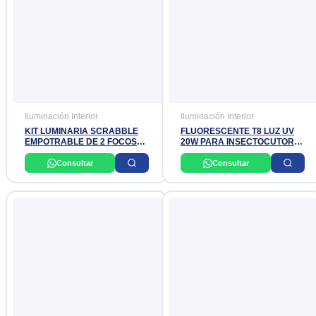
Iluminación Interior
Iluminación Interior
KIT LUMINARIA SCRABBLE
FLUORESCENTE T8 LUZ UV
EMPOTRABLE DE 2 FOCOS
20W PARA INSECTOCUTOR
LED PAR30 DE 9.5W 4000K
60CM SIELED
PHILIPS
Consultar
Consultar