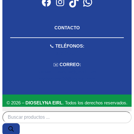
Facebook
Instagram
TikTok
WhatsApp
CONTACTO
📞
TELÉFONOS:
959 075 511
✉️
CORREO:
ventas.dioselyna@gmail.com
cbcbecerra.20@hotmail.com
© 2026 –
DIOSELYNA EIRL
. Todos los derechos reservados.
Búsqueda
de
productos