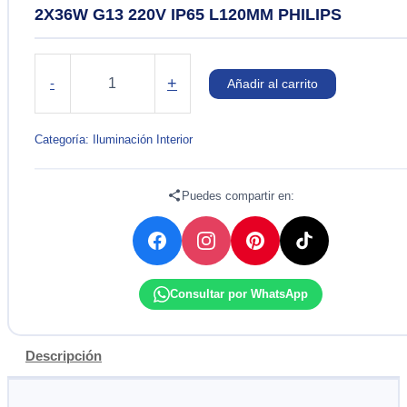
2X36W G13 220V IP65 L120MM PHILIPS
LUMINARIA
HERMETICA
+
-
Añadir al carrito
INDIKO
FLUORESCENTE
2X36W
Categoría:
Iluminación Interior
G13
220V
IP65
Puedes compartir en:
L120MM
PHILIPS
cantidad
Consultar por WhatsApp
Descripción