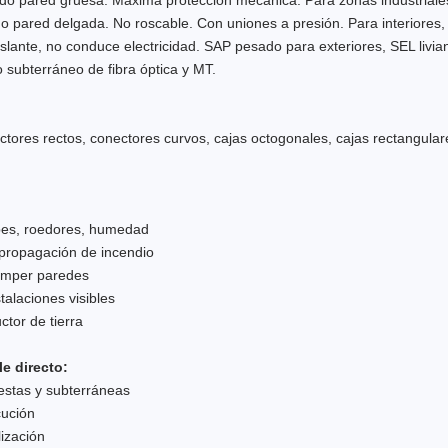
do pared gruesa. Máxima protección mecánica. Para zonas industriales,
no pared delgada. No roscable. Con uniones a presión. Para interiores, 
islante, no conduce electricidad. SAP pesado para exteriores, SEL livian
 subterráneo de fibra óptica y MT.
tores rectos, conectores curvos, cajas octogonales, cajas rectangular
lpes, roedores, humedad
a propagación de incendio
romper paredes
alaciones visibles
ctor de tierra
e directo:
estas y subterráneas
cución
ización