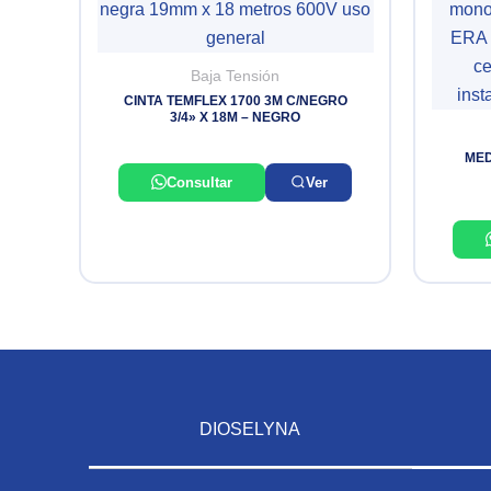
Baja Tensión
CINTA TEMFLEX 1700 3M C/NEGRO
3/4» X 18M – NEGRO
MED
Consultar
Ver
DIOSELYNA