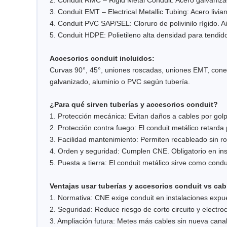
2. Conduit RMC – Rigid Metal Conduit: Acero galvaniza
3. Conduit EMT – Electrical Metallic Tubing: Acero livia
4. Conduit PVC SAP/SEL: Cloruro de polivinilo rígido. A
5. Conduit HDPE: Polietileno alta densidad para tendido
Accesorios conduit incluidos:
Curvas 90°, 45°, uniones roscadas, uniones EMT, conec
galvanizado, aluminio o PVC según tubería.
¿Para qué sirven tuberías y accesorios conduit?
1. Protección mecánica: Evitan daños a cables por go
2. Protección contra fuego: El conduit metálico retard
3. Facilidad mantenimiento: Permiten recableado sin 
4. Orden y seguridad: Cumplen CNE. Obligatorio en inst
5. Puesta a tierra: El conduit metálico sirve como condu
Ventajas usar tuberías y accesorios conduit vs cabl
1. Normativa: CNE exige conduit en instalaciones expu
2. Seguridad: Reduce riesgo de corto circuito y electro
3. Ampliación futura: Metes más cables sin nueva canal