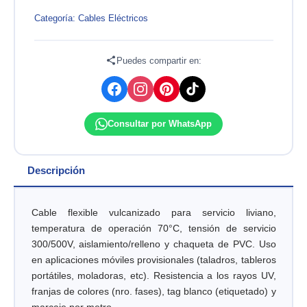
ARRASTRE
VULCANIZADO
Categoría:
Cables Eléctricos
NLT
3X14AWG
500V,
Puedes compartir en:
X
ROLLO,
PRACTICABLE
INDECO
Consultar por WhatsApp
cantidad
Descripción
Cable flexible vulcanizado para servicio liviano,
temperatura de operación 70°C, tensión de servicio
300/500V, aislamiento/relleno y chaqueta de PVC. Uso
en aplicaciones móviles provisionales (taladros, tableros
portátiles, moladoras, etc). Resistencia a los rayos UV,
franjas de colores (nro. fases), tag blanco (etiquetado) y
marcaje por metro.