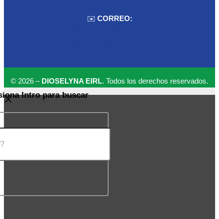
✉️
CORREO:
ventas.dioselyna@gmail.com
cbcbecerra.20@hotmail.com
© 2026 –
DIOSELYNA EIRL
. Todos los derechos reservados.
siona Intro para buscar