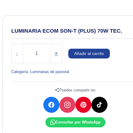
LUMINARIA ECOM SON-T (PLUS) 70W TEC.
LUMINARIA
ECOM
+
-
Añadir al carrito
SON-
T
(PLUS)
Categoría:
Luminarias de pastoral
70W
TEC.
cantidad
Puedes compartir en:
Consultar por WhatsApp