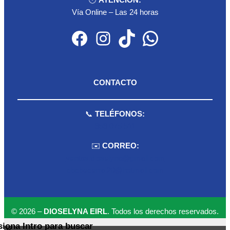
🕐
ATENCIÓN:
Vía Online – Las 24 horas
Facebook
Instagram
TikTok
WhatsApp
CONTACTO
📞
TELÉFONOS:
959 075 511
✉️
CORREO:
ventas.dioselyna@gmail.com
cbcbecerra.20@hotmail.com
© 2026 –
DIOSELYNA EIRL
. Todos los derechos reservados.
siona Intro para buscar