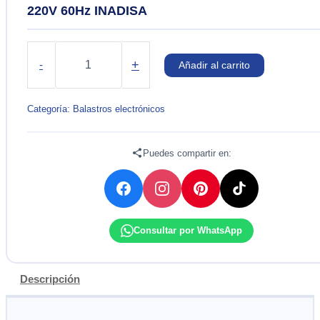
220V 60Hz INADISA
BALASTRO
REACTOR
+
-
Añadir al carrito
VAPOR
DE
SODIO
Categoría:
Balastros electrónicos
250W
220V
60Hz
Puedes compartir en:
INADISA
cantidad
Consultar por WhatsApp
Descripción