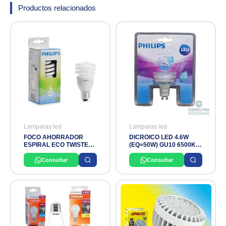
Productos relacionados
Lamparas led
Lamparas led
FOCO AHORRADOR
DICROICO LED 4.6W
ESPIRAL ECO TWISTER
(EQ=50W) GU10 6500K
23W E27 LUZ BLANCA
PHILIPS
PHILIPS
Consultar
Consultar