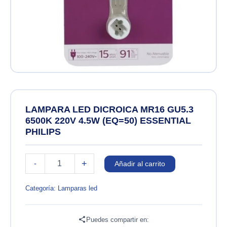
LAMPARA LED DICROICA MR16 GU5.3
6500K 220V 4.5W (EQ=50) ESSENTIAL
PHILIPS
LAMPARA
+
-
Añadir al carrito
LED
DICROICA
MR16
Categoría:
Lamparas led
GU5.3
6500K
220V
Puedes compartir en: