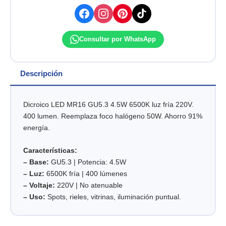
4.5W
(EQ=50)
ESSENTIAL
PHILIPS
Consultar por WhatsApp
cantidad
Descripción
Dicroico LED MR16 GU5.3 4.5W 6500K luz fría 220V.
400 lumen. Reemplaza foco halógeno 50W. Ahorro 91%
energía.
Características:
– Base:
GU5.3 | Potencia: 4.5W
– Luz:
6500K fría | 400 lúmenes
– Voltaje:
220V | No atenuable
– Uso:
Spots, rieles, vitrinas, iluminación puntual.