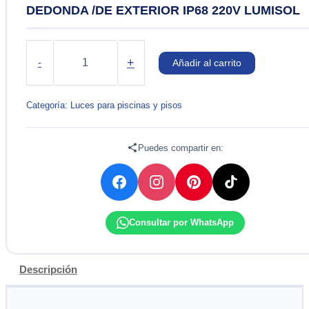
DEDONDA /DE EXTERIOR IP68 220V LUMISOL
SPOT
EMPOTRABLE
+
-
Añadir al carrito
DE
SUELO
/
Categoría:
Luces para piscinas y pisos
LED
RGB
DEDONDA
Puedes compartir en:
/DE
EXTERIOR
IP68
220V
LUMISOL
Consultar por WhatsApp
cantidad
Descripción