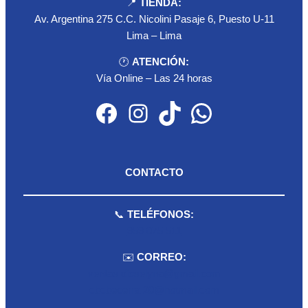
📍
TIENDA:
Av. Argentina 275 C.C. Nicolini Pasaje 6, Puesto U-11
Lima – Lima
🕐
ATENCIÓN:
Vía Online – Las 24 horas
Facebook
Instagram
TikTok
WhatsApp
CONTACTO
📞
TELÉFONOS:
959 075 511
✉️
CORREO:
ventas.dioselyna@gmail.com
cbcbecerra.20@hotmail.com