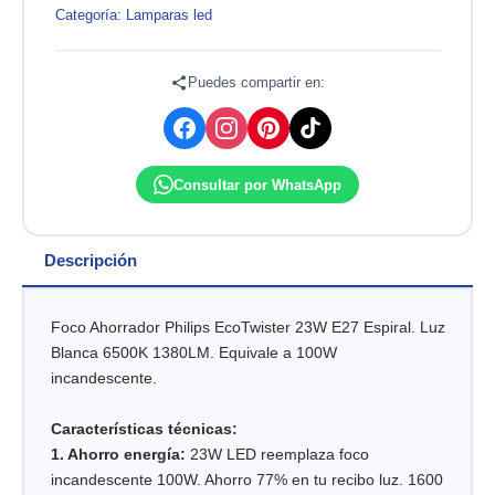
ECO
Categoría:
Lamparas led
TWISTER
23W
E27
Puedes compartir en:
LUZ
BLANCA
PHILIPS
cantidad
Consultar por WhatsApp
Descripción
Foco Ahorrador Philips EcoTwister 23W E27 Espiral. Luz
Blanca 6500K 1380LM. Equivale a 100W
incandescente.
Características técnicas:
1. Ahorro energía:
23W LED reemplaza foco
incandescente 100W. Ahorro 77% en tu recibo luz. 1600