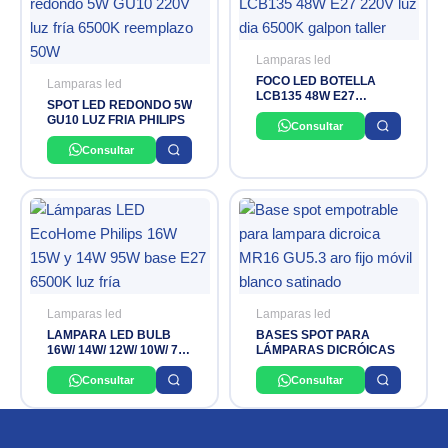
Lamparas led
FOCO LED BOTELLA
Lamparas led
LCB135 48W E27
SPOT LED REDONDO 5W
AC220V LUZ DIA PHELIX
GU10 LUZ FRIA PHILIPS
Consultar
Consultar
Lamparas led
Lamparas led
LAMPARA LED BULB
BASES SPOT PARA
16W/ 14W/ 12W/ 10W/ 7W
LÁMPARAS DICRÓICAS
6500K 220-240V E27
ECOHOME PHILIPS
Consultar
Consultar