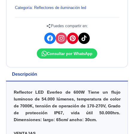
TGD
DCB
Categoría:
Reflectores de iluminación led
600W
7000K
IP67
Puedes compartir en:
170–
270V
EVERLEO
cantidad
Consultar por WhatsApp
Descripción
Reflector LED Everleo de 600W Tiene un flujo
luminoso de 54.000 lúmenes, temperatura de color
de 7000K, tensión de operación de 170-270V, Grado
de protección IP67, vida útil 50.000hrs.
Dimensiones: largo: 65cm/ ancho: 30cm.
VENTAJAS