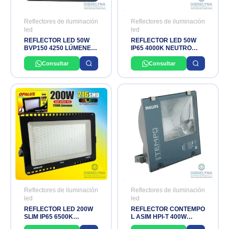
Reflectores de iluminación
Reflectores de iluminación
led
led
REFLECTOR LED 50W
REFLECTOR LED 50W
BVP150 4250 LÚMENES
IP65 4000K NEUTRO
LED42/CW PHILIPS
OPALUX
Consultar
Consultar
Reflectores de iluminación
Reflectores de iluminación
led
led
REFLECTOR LED 200W
REFLECTOR CONTEMPO
SLIM IP65 6500K
L ASIM HPI-T 400W
OPALUX
PHILIPS