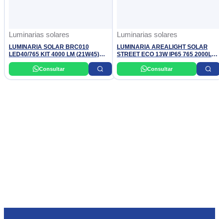
Luminarias solares
Luminarias solares
LUMINARIA SOLAR BRC010
LUMINARIA AREALIGHT SOLAR
LED40/765 KIT 4000 LM (21W45)
STREET ECO 13W IP65 765 2000LM
IP65 PHILIPS
LEDVANCE
Consultar
Consultar