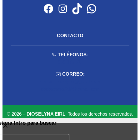
Facebook
Instagram
TikTok
WhatsApp
CONTACTO
📞
TELÉFONOS:
959 075 511
✉️
CORREO:
ventas.dioselyna@gmail.com
cbcbecerra.20@hotmail.com
© 2026 –
DIOSELYNA EIRL
. Todos los derechos reservados.
siona Intro para buscar