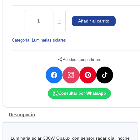
LUMINARIA
SOLAR
+
-
Añadir al carrito
LED
300W
IP65
Categoría:
Luminarias solares
7000K
OPALUX
cantidad
Puedes compartir en:
Consultar por WhatsApp
Descripción
Luminaria solar 300W Opalux con sensor radar día, noche