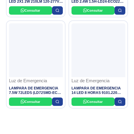
LED 2X1 2W 210LM 120-277V
LED 2.4W 1.5H-LD24-ECO220-
1.5H LUM 23CM LEDVANCE
BAT HAGROY
OSRAM
Consultar
Consultar
Luz de Emergencia
Luz de Emergencia
LAMPARA DE EMERGENCIA
LAMPARA DE EMERGENCIA
7.5W 72LEDS (LD72SMD-ECO)
14 LED 8 HORAS 9101.220
HAGROY
OPALUX
Consultar
Consultar