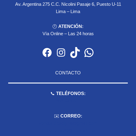
Av. Argentina 275 C.C. Nicolini Pasaje 6, Puesto U-11
Lima – Lima
🕐
ATENCIÓN:
Vía Online – Las 24 horas
Facebook
Instagram
TikTok
WhatsApp
CONTACTO
📞
TELÉFONOS:
959 075 511
✉️
CORREO:
ventas.dioselyna@gmail.com
cbcbecerra.20@hotmail.com