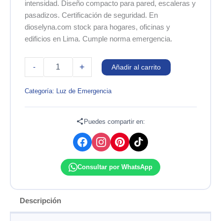
intensidad. Diseño compacto para pared, escaleras y
pasadizos. Certificación de seguridad. En
dioselyna.com stock para hogares, oficinas y
edificios en Lima. Cumple norma emergencia.
LÁMPARA
+
-
Añadir al carrito
DE
EMERGENCIA
LED
Categoría:
Luz de Emergencia
200
LÚMENES
SEGURIMAX
Puedes compartir en:
cantidad
Consultar por WhatsApp
Descripción