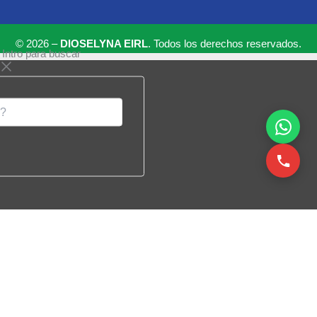
© 2026 –
DIOSELYNA EIRL
. Todos los derechos reservados.
 Intro para buscar
Búsqueda
de
productos