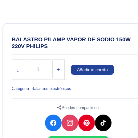
BALASTRO P/LAMP VAPOR DE SODIO 150W
220V PHILIPS
BALASTRO
P/LAMP
+
-
Añadir al carrito
VAPOR
DE
SODIO
Categoría:
Balastros electrónicos
150W
220V
PHILIPS
Puedes compartir en:
cantidad