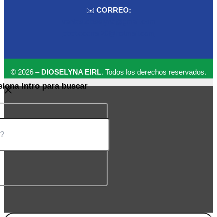
✉️
CORREO:
ventas.dioselyna@gmail.com
cbcbecerra.20@hotmail.com
© 2026 –
DIOSELYNA EIRL
. Todos los derechos reservados.
siona Intro para buscar