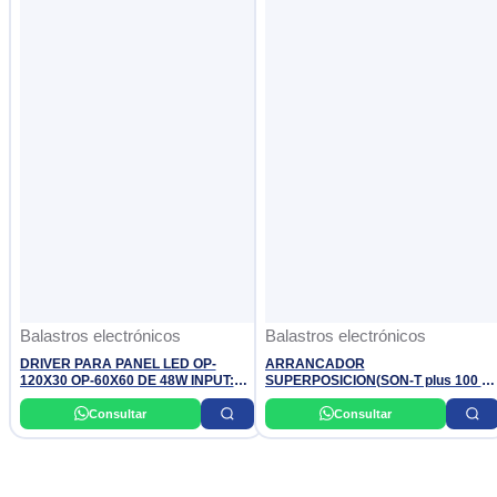
Balastros electrónicos
Balastros electrónicos
DRIVER PARA PANEL LED OP-
ARRANCADOR
120X30 OP-60X60 DE 48W INPUT:
SUPERPOSICION(SON-T plus 100 A
85-265V 50/60HZ OPALUX
400W) (MH/CDM 70- 400W) INADISA
Consultar
Consultar