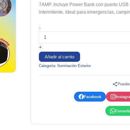
7AMP. Incluye Power Bank con puerto USB pa
intermitente. Ideal para emergencias, campin
LINTERNA
-
LED
20W
RECARGABLE
+
CON
BANCO
Añadir al carrito
DE
Categoría:
Iluminación Exterior
PODER
BATERIA
4V
Puedes
7AMP.
ALCANCE
280
Facebook
Instagr
MTS
(1600
Consult
LUMINES)
OPALUX
cantidad