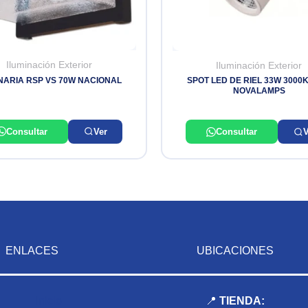
Iluminación Exterior
Iluminación Exterior
NARIA RSP VS 70W NACIONAL
SPOT LED DE RIEL 33W 3000K
NOVALAMPS
Consultar
Ver
Consultar
V
ENLACES
UBICACIONES
Inicio
📍
TIENDA: