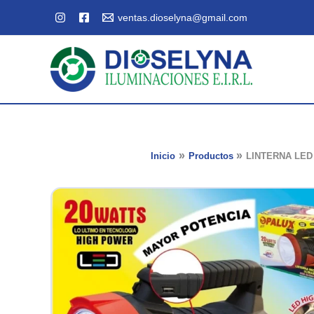
Ir
ventas.dioselyna@gmail.com
al
contenido
Inicio
Productos
LINTERNA LED