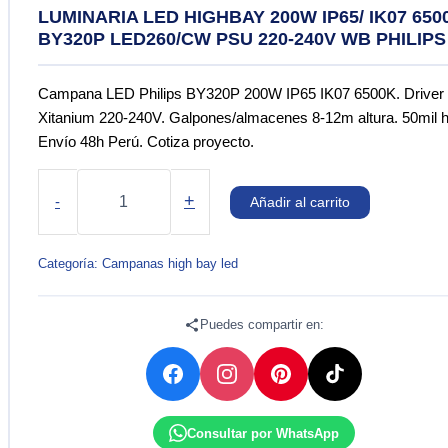
LUMINARIA LED HIGHBAY 200W IP65/ IK07 650
BY320P LED260/CW PSU 220-240V WB PHILIPS
Campana LED Philips BY320P 200W IP65 IK07 6500K. Driver
Xitanium 220-240V. Galpones/almacenes 8-12m altura. 50mil h
Envío 48h Perú. Cotiza proyecto.
LUMINARIA
LED
+
-
Añadir al carrito
HIGHBAY
200W
IP65/
Categoría:
Campanas high bay led
IK07
6500K
BY320P
Puedes compartir en:
LED260/CW
PSU
220-
240V
WB
Consultar por WhatsApp
PHILIPS