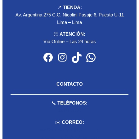
📍
TIENDA:
Av. Argentina 275 C.C. Nicolini Pasaje 6, Puesto U-11
Lima – Lima
🕐
ATENCIÓN:
Vía Online – Las 24 horas
Facebook
Instagram
TikTok
WhatsApp
CONTACTO
📞
TELÉFONOS:
959 075 511
✉️
CORREO:
ventas.dioselyna@gmail.com
cbcbecerra.20@hotmail.com