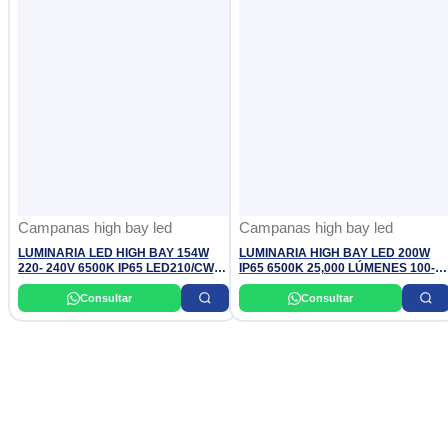
Campanas high bay led
Campanas high bay led
LUMINARIA LED HIGH BAY 154W
LUMINARIA HIGH BAY LED 200W
220- 240V 6500K IP65 LED210/CW
IP65 6500K 25,000 LÚMENES 100-
BY518P G2 PHILIPS
265V 50-60HZ DONILUX
Consultar
Consultar