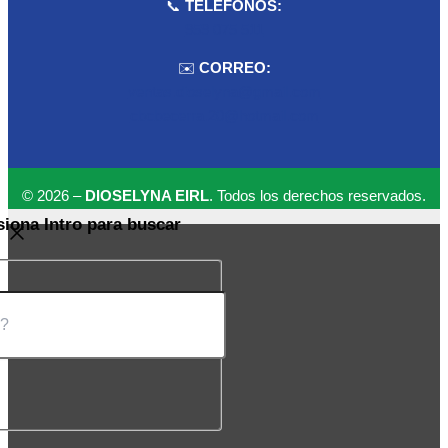
📞
TELÉFONOS:
959 075 511
✉️
CORREO:
ventas.dioselyna@gmail.com
cbcbecerra.20@hotmail.com
© 2026 –
DIOSELYNA EIRL
. Todos los derechos reservados.
siona Intro para buscar