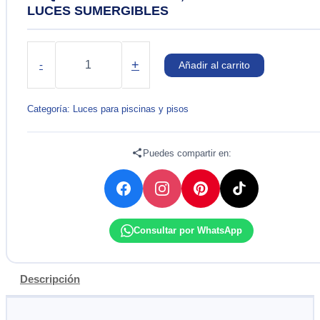
LUCES SUMERGIBLES
BOQUILLA
PARA
+
-
Añadir al carrito
PILETA,FUENTE
DE
AGUA
Categoría:
Luces para piscinas y pisos
Y
LUCES
SUMERGIBLES
Puedes compartir en:
cantidad
Consultar por WhatsApp
Descripción