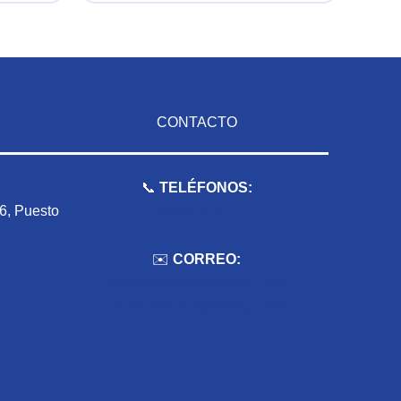
CONTACTO
📞
TELÉFONOS:
 6, Puesto
959 075 511
✉️
CORREO:
ventas.dioselyna@gmail.com
cbcbecerra.20@hotmail.com