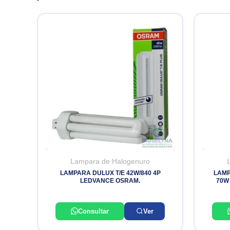
Lampara de Halogenuro
LAMPARA DULUX T/E 42W/840 4P
LAMP
LEDVANCE OSRAM.
70W 
Consultar
Ver