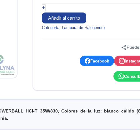
35W/830
+
WDL
G12
Añadir al carrito
OSRAM
Categoría:
Lampara de Halogenuro
cantidad
Puedes
Facebook
Instagr
Consult
ALL HCI-T 35W/830, Colores de la luz: blanco cálido (830
nia.