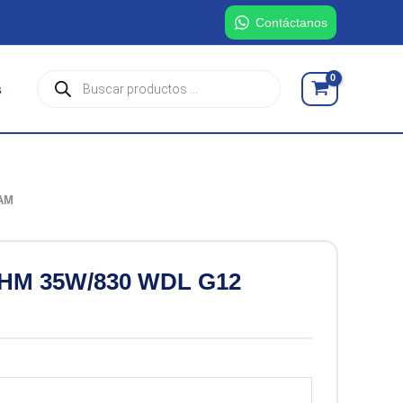
Contáctanos
Búsqueda
s
de
productos
AM
M 35W/830 WDL G12