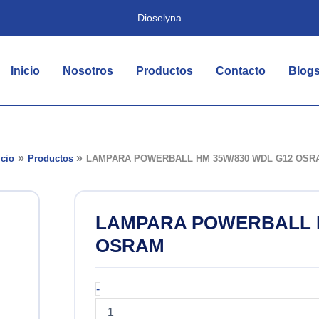
Dioselyna
Inicio
Nosotros
Productos
Contacto
Blog
icio
Productos
LAMPARA POWERBALL HM 35W/830 WDL G12 OSR
LAMPARA POWERBALL H
OSRAM
LAMPARA
-
POWERBALL
HM