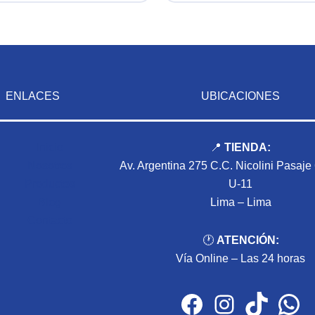
ENLACES
UBICACIONES
Inicio
📍
TIENDA:
Nosotros
Av. Argentina 275 C.C. Nicolini Pasaje
Productos
U-11
Blog
Lima – Lima
Contacto
🕐
ATENCIÓN:
Vía Online – Las 24 horas
Facebook
Instagram
TikTok
WhatsApp