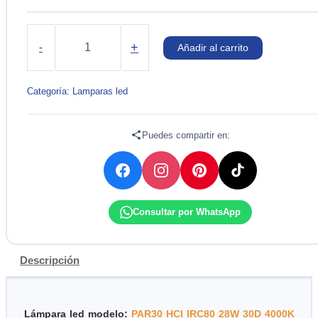
LAMPARA
LED
+
-
Añadir al carrito
PAR30
28W
4000K
Categoría:
Lamparas led
30D
E27
100-
Puedes compartir en:
277V
OSRAM
cantidad
Consultar por WhatsApp
Descripción
Lámpara led modelo:
PAR30 HCI IRC80 28W 30D 4000K