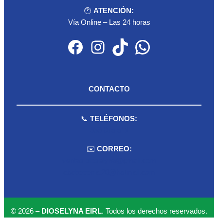
🕐
ATENCIÓN:
Vía Online – Las 24 horas
Facebook
Instagram
TikTok
WhatsApp
CONTACTO
📞
TELÉFONOS:
959 075 511
✉️
CORREO:
ventas.dioselyna@gmail.com
cbcbecerra.20@hotmail.com
© 2026 –
DIOSELYNA EIRL
. Todos los derechos reservados.