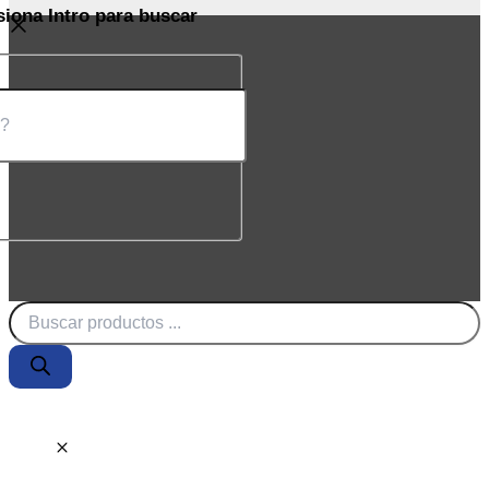
siona Intro para buscar
Búsqueda
de
productos