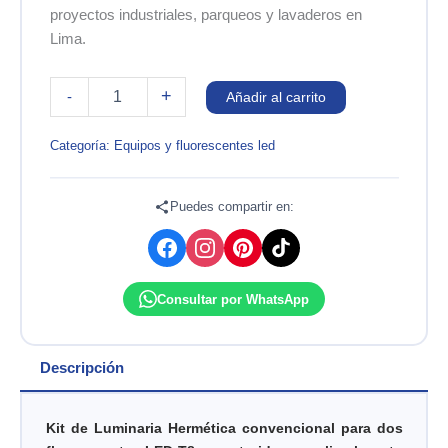
proyectos industriales, parqueos y lavaderos en
Lima.
LUMINARIA
+
-
Añadir al carrito
HERMETICA
TCW063
LED
Categoría:
Equipos y fluorescentes led
2X16W
IP65
L1200MM
Puedes compartir en:
PHILIPS
cantidad
Consultar por WhatsApp
Descripción
Kit de Luminaria Hermética convencional para dos