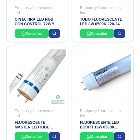
Equipos y fluorescentes
Equipos y fluorescentes
led
led
CINTA TIRA LED RGB
TUBO FLUORESCENTE
CON CONTROL 72W 5
LED 8W 6500K 220-240V
METROS 12V DIXON
OSRAM
Consultar
Consultar
Equipos y fluorescentes
Equipos y fluorescentes
led
led
FLUORESCENTE
FLUORESCENTE LED
MASTER LEDTUBE
ECOFIT 16W 6500K
14.7W/865 T8 1200MM
1600LM 220-240V
UO 220-240V PHILIPS
PHILIPS
Consultar
Consultar