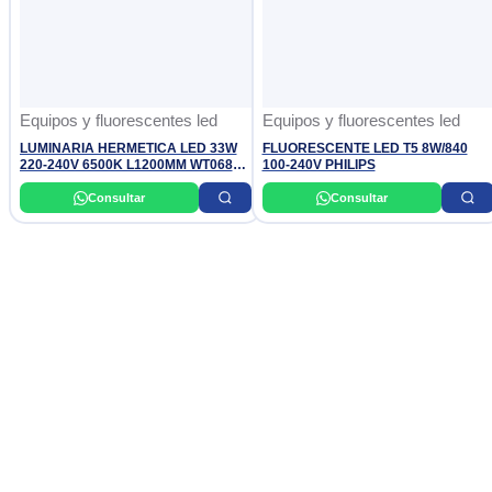
Equipos y fluorescentes led
Equipos y fluorescentes led
LUMINARIA HERMETICA LED 33W
FLUORESCENTE LED T5 8W/840
220-240V 6500K L1200MM WT068C
100-240V PHILIPS
WATERPROOF G3 PHILIPS
Consultar
Consultar