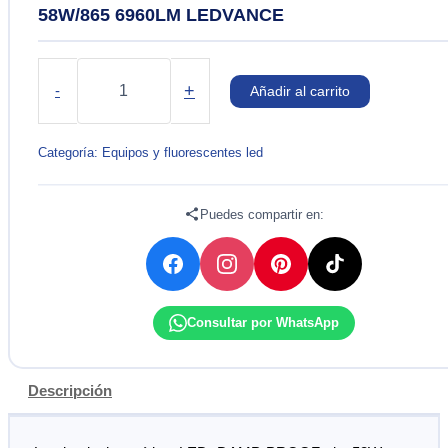
58W/865 6960LM LEDVANCE
LUMINARIA
HERMÉTICA
+
-
Añadir al carrito
DAMP-
PROOF
LED
Categoría:
Equipos y fluorescentes led
58W/865
6960LM
LEDVANCE
Puedes compartir en:
cantidad
Consultar por WhatsApp
Descripción