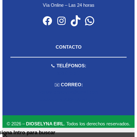
Vía Online – Las 24 horas
Facebook
Instagram
TikTok
WhatsApp
CONTACTO
📞
TELÉFONOS:
959 075 511
✉️
CORREO:
ventas.dioselyna@gmail.com
cbcbecerra.20@hotmail.com
© 2026 –
DIOSELYNA EIRL
. Todos los derechos reservados.
siona Intro para buscar