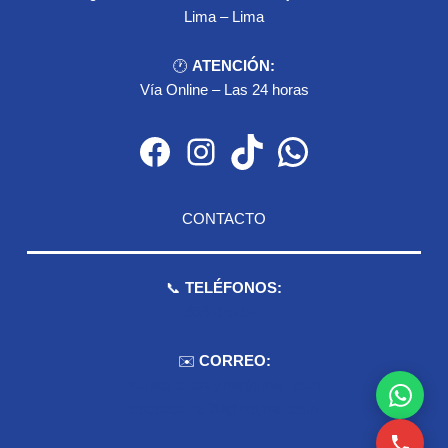
Lima – Lima
🕐
ATENCIÓN:
Vía Online – Las 24 horas
Facebook
Instagram
TikTok
WhatsApp
CONTACTO
📞
TELÉFONOS:
959 075 511
✉️
CORREO:
ventas.dioselyna@gmail.com
cbcbecerra.20@hotmail.com