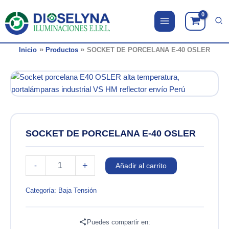
Ir
al
contenido
Inicio
Productos
SOCKET DE PORCELANA E-40 OSLER
SOCKET DE PORCELANA E-40 OSLER
SOCKET
+
-
Añadir al carrito
DE
PORCELANA
E-
Categoría:
Baja Tensión
40
OSLER
cantidad
Puedes compartir en: