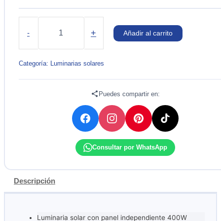
LUMINARIA
PASTORAL
+
-
Añadir al carrito
SOLAR
LED
400W
Categoría:
Luminarias solares
IP65
SOLTRONIX
cantidad
Puedes compartir en:
Consultar por WhatsApp
Descripción
Luminaria solar con panel independiente 400W