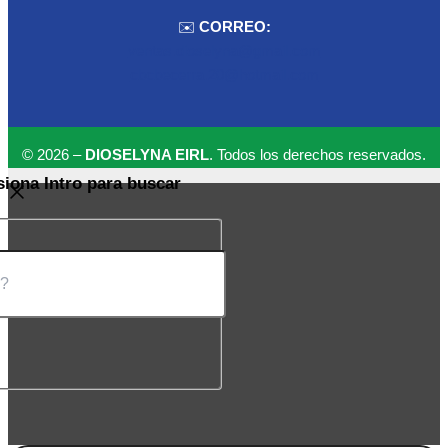
✉️
CORREO:
ventas.dioselyna@gmail.com
cbcbecerra.20@hotmail.com
© 2026 –
DIOSELYNA EIRL
. Todos los derechos reservados.
siona Intro para buscar