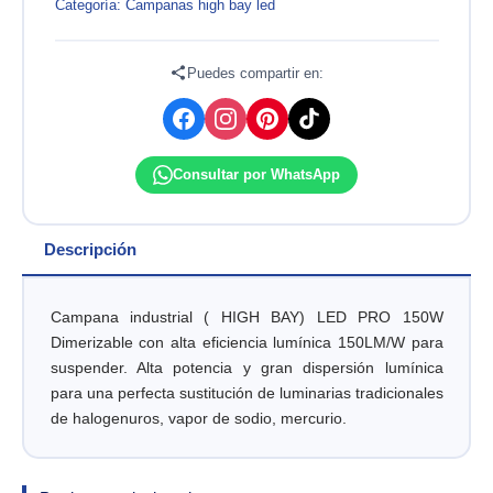
LED
Categoría:
Campanas high bay led
PRO
150W
DIMERIZABLE
Puedes compartir en:
6000K
LIGHTECH
cantidad
Consultar por WhatsApp
Descripción
Campana industrial ( HIGH BAY) LED PRO 150W
Dimerizable con alta eficiencia lumínica 150LM/W para
suspender. Alta potencia y gran dispersión lumínica
para una perfecta sustitución de luminarias tradicionales
de halogenuros, vapor de sodio, mercurio.