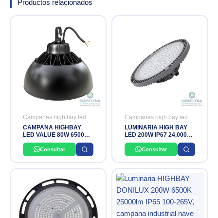
Productos relacionados
Campanas high bay led
Campanas high bay led
CAMPANA HIGHBAY
LUMINARIA HIGH BAY
LED VALUE 80W 6500K
LED 200W IP67 24,000LM
30,000HRS IP44
6500K AC85-265V
LEDVANCE OSRAM
SIELED
Consultar
Consultar