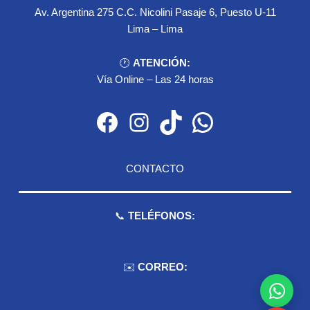
Av. Argentina 275 C.C. Nicolini Pasaje 6, Puesto U-11
Lima – Lima
🕐
ATENCIÓN:
Vía Online – Las 24 horas
Facebook
Instagram
TikTok
WhatsApp
CONTACTO
📞
TELÉFONOS:
959 075 511
✉️
CORREO:
ventas.dioselyna@gmail.com
cbcbecerra.20@hotmail.com