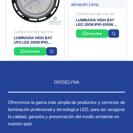
Campanas high bay led
LUMINARIA HIGH BAY
LED 200W IP65 6500K
25,000 LÚMENES 100-
Campanas high bay led
265V 50-60HZ DONILUX
Consultar
LUMINARIA HIGH BAY
UFO LED 200W IP65
24,000 LÚMENES
DONILUX
Consultar
DIOSELYNA
Ofrecemos la gama más amplia de productos y servicios de
iluminación profesional y tecnológica LED, para así asegurar
la calidad, garantía y preservación del medio ambiente en
nuestro país.