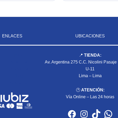
ENLACES
UBICACIONES
Inicio
📍
TIENDA:
Nosotros
Av. Argentina 275 C.C. Nicolini Pasaje
Productos
U-11
Blog
Lima – Lima
Contacto
🕐
ATENCIÓN:
Vía Online – Las 24 horas
Facebook
Instagram
TikTok
WhatsApp