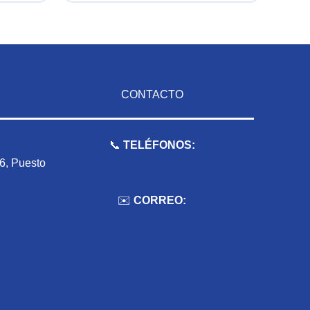
CONTACTO
📞
TELÉFONOS:
 6, Puesto
959 075 511
✉️
CORREO:
ventas.dioselyna@gmail.com
cbcbecerra.20@hotmail.com