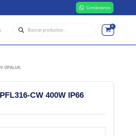
Contáctanos
Búsqueda
s
de
productos
00V OPALUX
PFL316-CW 400W IP66