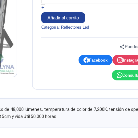
400PFL316-
+
CW
400W
Añadir al carrito
IP66
Categoría:
Reflectores Led
7200K
85-
300V
Puedes
OPALUX
cantidad
Facebook
Instagr
Consult
noso de 48,000 lúmenes, temperatura de color de 7,200K, tensión de ope
.5cm y vida útil 50,000 horas.