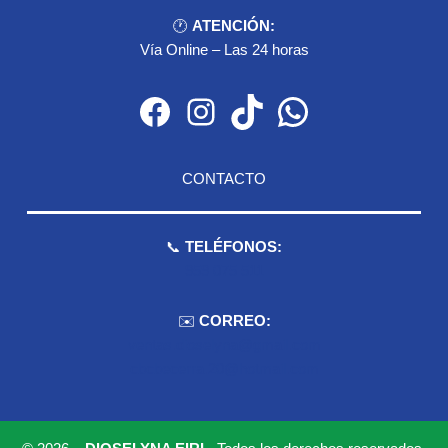
🕐
ATENCIÓN:
Vía Online – Las 24 horas
Facebook
Instagram
TikTok
WhatsApp
CONTACTO
📞
TELÉFONOS:
959 075 511
✉️
CORREO:
ventas.dioselyna@gmail.com
cbcbecerra.20@hotmail.com