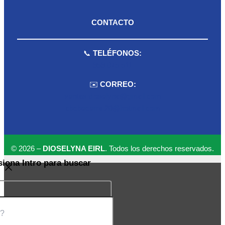
CONTACTO
📞
TELÉFONOS:
959 075 511
✉️
CORREO:
ventas.dioselyna@gmail.com
cbcbecerra.20@hotmail.com
© 2026 –
DIOSELYNA EIRL
. Todos los derechos reservados.
siona Intro para buscar