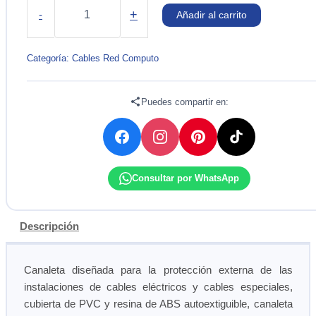
DE
+
-
Añadir al carrito
PISO
SATRA.
cantidad
Categoría:
Cables Red Computo
Puedes compartir en:
Consultar por WhatsApp
Descripción
Canaleta diseñada para la protección externa de las
instalaciones de cables eléctricos y cables especiales,
cubierta de PVC y resina de ABS autoextiguible, canaleta