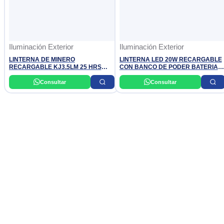
Iluminación Exterior
Iluminación Exterior
LINTERNA DE MINERO
LINTERNA LED 20W RECARGABLE
RECARGABLE KJ3.5LM 25 HRS
CON BANCO DE PODER BATERIA
1LED ALTA Y 6 LED BAJA OPALUX
4V 7AMP. ALCANCE 280 MTS (1600
LUMINES) OPALUX
Consultar
Consultar