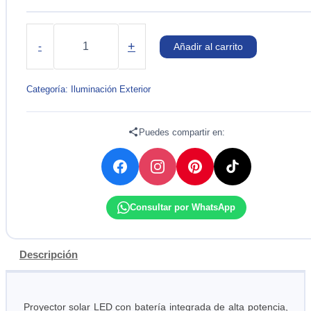
REFLECTOR
SOLAR
+
-
Añadir al carrito
LIGHT
300W
IP67
Categoría:
Iluminación Exterior
6000K
CYTEC
cantidad
Puedes compartir en:
Consultar por WhatsApp
Descripción
Proyector solar LED con batería integrada de alta potencia,