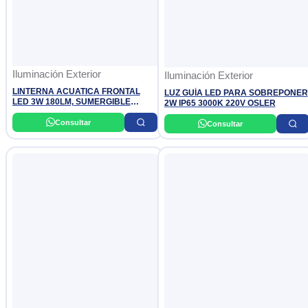
Iluminación Exterior
Iluminación Exterior
LINTERNA ACUATICA FRONTAL
LUZ GUÍA LED PARA SOBREPONER
LED 3W 180LM, SUMERGIBLE
2W IP65 3000K 220V OSLER
HASTA 50MTS, 3 TIPOS DE
ENCENDIDO, USA 3 PILAS AAA
Consultar
Consultar
OPALUX