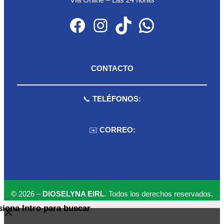
Vía Online – Las 24 horas
Facebook
Instagram
TikTok
WhatsApp
CONTACTO
📞
TELÉFONOS:
959 075 511
✉️
CORREO:
ventas.dioselyna@gmail.com
cbcbecerra.20@hotmail.com
© 2026 –
DIOSELYNA EIRL
. Todos los derechos reservados.
siona Intro para buscar