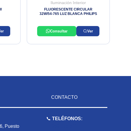
Iluminación Interior
W
FLUORESCENTE CIRCULAR
32W/54-765 LUZ BLANCA PHILIPS
er
Consultar
Ver
CONTACTO
📞
TELÉFONOS:
 6, Puesto
959 075 511