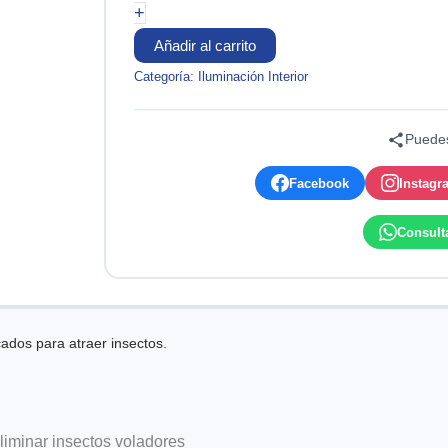
UV
+
20W
PARA
Añadir al carrito
INSECTOCUTOR
Categoría:
Iluminación Interior
60CM
SIELED
cantidad
Puedes
Facebook
Instagr
Consult
ados para atraer insectos.
liminar insectos voladores