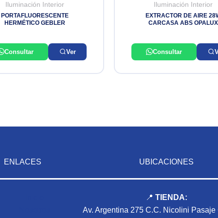
Iluminación Interior
Iluminación Interior
PORTAFLUORESCENTE
EXTRACTOR DE AIRE 28
HERMÉTICO GEBLER
CARCASA ABS OPALUX
Consultar
Ver
Consultar
V
ENLACES
UBICACIONES
Inicio
📍
TIENDA:
Nosotros
Av. Argentina 275 C.C. Nicolini Pasaje