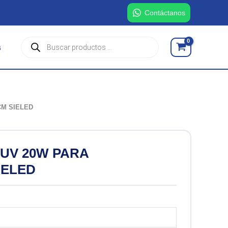
Contáctanos
Búsqueda
s
de
productos
CM SIELED
 UV 20W PARA
IELED