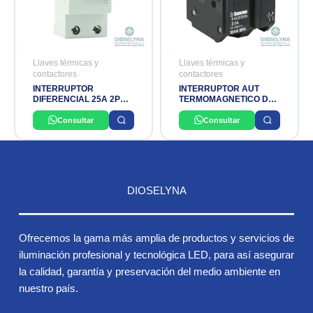
Llaves térmicas y
Llaves térmicas y
contactores
contactores
INTERRUPTOR
INTERRUPTOR AUT
DIFERENCIAL 25A 2P
TERMOMAGNETICO DE
30MA ADC 240V
ENGRAMPE 2P 20A
GENERAL ELECTRIC
120/240VAC 10K
Consultar
Consultar
BTICINO
DIOSELYNA
Ofrecemos la gama más amplia de productos y servicios de
iluminación profesional y tecnológica LED, para así asegurar
la calidad, garantía y preservación del medio ambiente en
nuestro país.