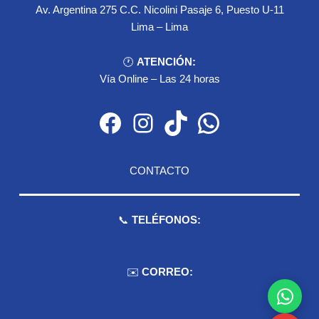
Av. Argentina 275 C.C. Nicolini Pasaje 6, Puesto U-11
Lima – Lima
🕐
ATENCIÓN:
Vía Online – Las 24 horas
Facebook
Instagram
TikTok
WhatsApp
CONTACTO
📞
TELÉFONOS:
959 075 511
✉️
CORREO:
ventas.dioselyna@gmail.com
cbcbecerra.20@hotmail.com