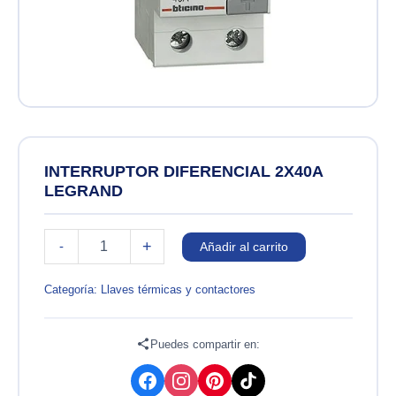
INTERRUPTOR DIFERENCIAL 2X40A
LEGRAND
INTERRUPTOR
+
-
Añadir al carrito
DIFERENCIAL
2X40A
LEGRAND
Categoría:
Llaves térmicas y contactores
cantidad
Puedes compartir en: