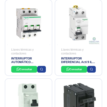
Llaves térmicas y
Llaves térmicas y
contactores
contactores
INTERRUPTOR
INTERRUPTOR
AUTOMÁTICO
DIFERENCIAL Acti 9 iLD
MAGNETOTÉRMICO
2x25A SCHNEIDER
IK60N SCHNEIDER
ELECTRIC
Consultar
Consultar
ELECTRIC