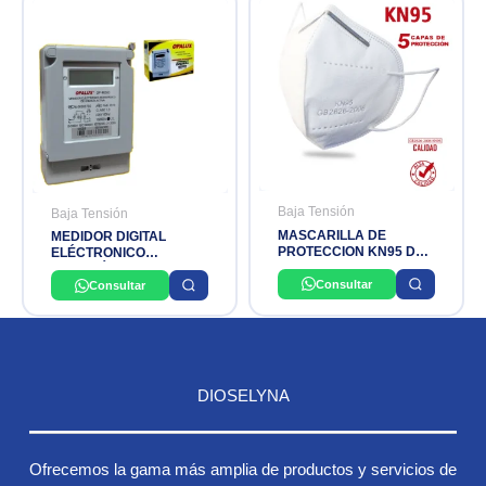
Baja Tensión
Baja Tensión
MASCARILLA DE
MEDIDOR DIGITAL
PROTECCION KN95 DE 5
ELÉCTRONICO
CAPAS
MONOFÁSICO DE
Consultar
ENERGÍA ACTIVA
Consultar
OPALUX.
DIOSELYNA
Ofrecemos la gama más amplia de productos y servicios de