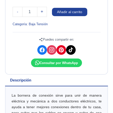
BORNERA
+
-
Añadir al carrito
PLASTICA
12P
10A
Categoría:
Baja Tensión
380VAC.
MEDIDAS:
LARGO
Puedes compartir en:
12.6
X
ALTURA
1.9CM.
Consultar por WhatsApp
CONEXION
DE
Ø:
3,9MM
Descripción
BOLSA
X10
/
La bornera de conexión sirve para unir de manera
MASTER
eléctrica y mecánica a dos conductores eléctricos, te
X800
ayuda a tener mejores conexiones dentro de tu casa,
OSLER
para evitar que los cables se crucen y evitar de esa