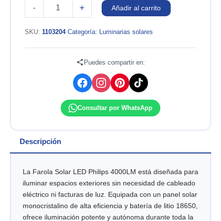
Farola
+
-
Añadir al carrito
Solar
LED
Philips
SKU:
1103204
Categoría:
Luminarias solares
4000LM
|
Iluminación
Puedes compartir en:
Exterior
IP65
cantidad
Consultar por WhatsApp
Descripción
La Farola Solar LED Philips 4000LM está diseñada para
iluminar espacios exteriores sin necesidad de cableado
eléctrico ni facturas de luz. Equipada con un panel solar
monocristalino de alta eficiencia y batería de litio 18650,
ofrece iluminación potente y autónoma durante toda la