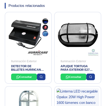
Productos relacionados
Iluminación Exterior
Iluminación Exterior
DETECTOR DE
APLIQUE TORTUGA
BILLETES HURRICANE
PARA EXTERIOR E27
POTENTE LUZ
LIGHTECH
ULTRAVIOLETA (1X4W)
Consultar
Consultar
220VAC 60HZ CARCASA
ABS DE ALTO IMPACTO