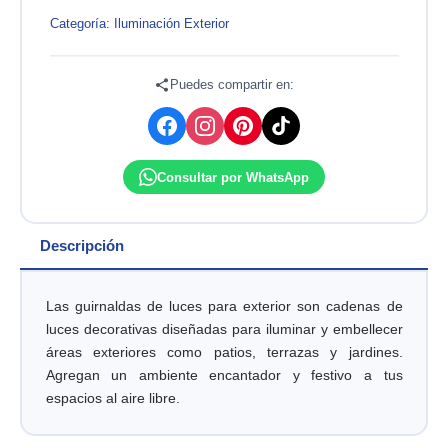
20
SOCKETS
Categoría:
Iluminación Exterior
NEGROS
COLGANTES
DECORATIVOS
Puedes compartir en:
E27
10
METROS
220V
Consultar por WhatsApp
OPALUX
cantidad
Descripción
Las guirnaldas de luces para exterior son cadenas de
luces decorativas diseñadas para iluminar y embellecer
áreas exteriores como patios, terrazas y jardines.
Agregan un ambiente encantador y festivo a tus
espacios al aire libre.