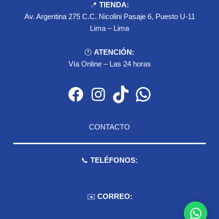
📍
TIENDA:
Av. Argentina 275 C.C. Nicolini Pasaje 6, Puesto U-11
Lima – Lima
🕐
ATENCIÓN:
Vía Online – Las 24 horas
Facebook
Instagram
TikTok
WhatsApp
CONTACTO
📞
TELÉFONOS:
959 075 511
✉️
CORREO:
ventas.dioselyna@gmail.com