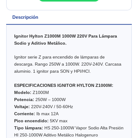
Descripción
Ignitor Hylton Z1000M 1000W 220V Para Lámpara
Sodio y Aditivo Metálico.
Ignitor serie Z para encendido de lámparas de
descarga. Rango 250W a 1000W. 220V-240V. Carcasa
aluminio. 1 ignitor para SON y HPI/HCI.
ESPECIFICACIONES IGNITOR HYLTON Z1000M:
Modelo:
Z1000M
Potencia:
250W – 1000W
Voltaje:
220V-240V / 50-60Hz
Corriente:
Ib max 12A
Pico encendido:
5KV max
Tipo lámpara:
HS 250-1000W Vapor Sodio Alta Presión
HI 250-1000W Aditivo Metálico Halogenuro