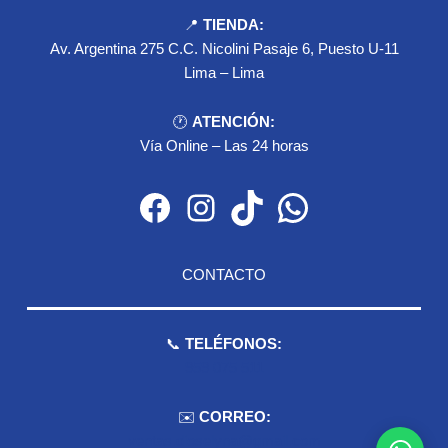
📍
TIENDA:
Av. Argentina 275 C.C. Nicolini Pasaje 6, Puesto U-11
Lima – Lima
🕐
ATENCIÓN:
Vía Online – Las 24 horas
Facebook
Instagram
TikTok
WhatsApp
CONTACTO
📞
TELÉFONOS:
959 075 511
✉️
CORREO:
ventas.dioselyna@gmail.com