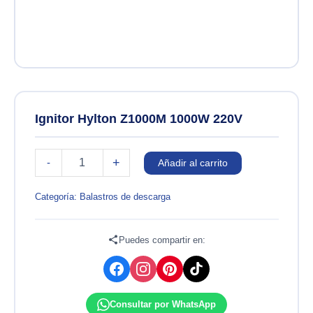
Ignitor Hylton Z1000M 1000W 220V
Ignitor
+
-
Añadir al carrito
Hylton
Z1000M
1000W
Categoría:
Balastros de descarga
220V
cantidad
Puedes compartir en:
Consultar por WhatsApp